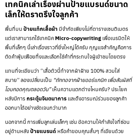
เทคนิคเล่าเรื่องผ่านป้ายแบรนด์ขนาด
เล็กให้ตราตรึงใจลูกค้า
พื้นที่บน
ป้ายแท็กเสื้อผ้า
มีจำกัดเพียงไม่กี่ตารางเซนติเมตร
แต่เราสามารถใช้เทคนิค
Micro-copywriting
เพื่อเนรมิตให้
พื้นที่เล็กๆ นี้เล่าเรื่องราวที่ยิ่งใหญ่ได้ครับ กุญแจสำคัญคือการ
ตัดคำฟุ่มเฟือยทิ้งและเลือกใช้คำที่กระทบใจผู้เข้าชมโดยตรง
แทนที่จะเขียนว่า “เสื้อตัวนี้ทำจากผ้าฝ้าย 100% สวมใส่
สบาย” ลองเปลี่ยนเป็น
“ถักทอจากฝ้ายออร์แกนิก เพื่อสัมผัสที่
โอบกอดคุณตลอดวัน”
เห็นความแตกต่างไหมครับ? ประโยค
หลังมีการ
กระตุ้นจินตนาการ
และดึงอารมณ์ร่วมของลูกค้า
ออกมาได้อย่างชัดเจนกว่ามาก
นอกจากนี้ การเพิ่มลูกเล่นเล็กๆ เช่น ข้อความให้กำลังใจที่ซ่อน
อยู่ด้านหลัง
ป้ายแบรนด์
หรือคำขอบคุณสั้นๆ ที่เขียนด้วย