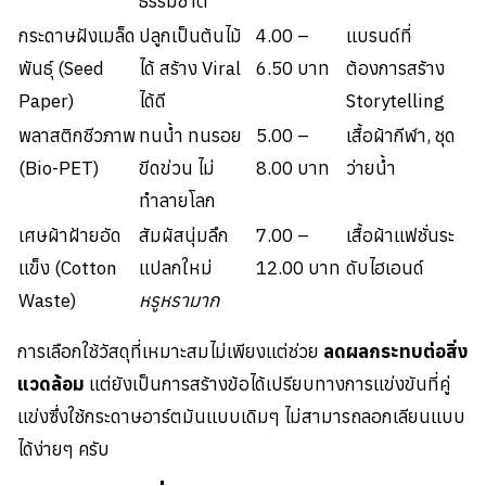
ธรรมชาติ
กระดาษฝังเมล็ด
ปลูกเป็นต้นไม้
4.00 –
แบรนด์ที่
พันธุ์ (Seed
ได้ สร้าง Viral
6.50 บาท
ต้องการสร้าง
Paper)
ได้ดี
Storytelling
พลาสติกชีวภาพ
ทนน้ำ ทนรอย
5.00 –
เสื้อผ้ากีฬา, ชุด
(Bio-PET)
ขีดข่วน ไม่
8.00 บาท
ว่ายน้ำ
ทำลายโลก
เศษผ้าฝ้ายอัด
สัมผัสนุ่มลึก
7.00 –
เสื้อผ้าแฟชั่นระ
แข็ง (Cotton
แปลกใหม่
12.00 บาท
ดับไฮเอนด์
Waste)
หรูหรามาก
การเลือกใช้วัสดุที่เหมาะสมไม่เพียงแต่ช่วย
ลดผลกระทบต่อสิ่ง
แวดล้อม
แต่ยังเป็นการสร้างข้อได้เปรียบทางการแข่งขันที่คู่
แข่งซึ่งใช้กระดาษอาร์ตมันแบบเดิมๆ ไม่สามารถลอกเลียนแบบ
ได้ง่ายๆ ครับ