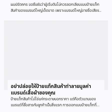
ผมปรัตถกร ขอยืนยันว่าผู้เริ่มต้นไม่ควรลอกเลียนแบบป้ายแท็ก
สินค้าของแบรนด์ใหญ่เด็ดขาด เพราะแบรนด์ใหญ่ขายชื่อเสียง...
อย่าปล่อยให้ป้ายแท็กสินค้าทำลายมูลค่า
แบรนด์เสื้อผ้าของคุณ
ป้ายแท็กสินค้าไม่ใช่แค่กระดาษบอกราคา แต่คือตัวแทนของ
แบรนด์ที่สื่อสารกับลูกค้าเป็นสิ่งแรก การออกแบบป้ายแท็กที่ดี
ช่วยเพิ่มมูลค่าให้เสื้อผ้าได้ถึง 40% ในปี 2569...