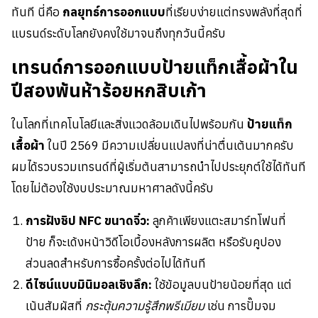
ทันที นี่คือ
กลยุทธ์การออกแบบ
ที่เรียบง่ายแต่ทรงพลังที่สุดที่
แบรนด์ระดับโลกยังคงใช้มาจนถึงทุกวันนี้ครับ
เทรนด์การออกแบบป้ายแท็กเสื้อผ้าใน
ปีสองพันห้าร้อยหกสิบเก้า
ในโลกที่เทคโนโลยีและสิ่งแวดล้อมเดินไปพร้อมกัน
ป้ายแท็ก
เสื้อผ้า
ในปี 2569 มีความเปลี่ยนแปลงที่น่าตื่นเต้นมากครับ
ผมได้รวบรวมเทรนด์ที่ผู้เริ่มต้นสามารถนำไปประยุกต์ใช้ได้ทันที
โดยไม่ต้องใช้งบประมาณมหาศาลดังนี้ครับ
การฝังชิป NFC ขนาดจิ๋ว:
ลูกค้าเพียงแตะสมาร์ทโฟนที่
ป้าย ก็จะเด้งหน้าวิดีโอเบื้องหลังการผลิต หรือรับคูปอง
ส่วนลดสำหรับการซื้อครั้งต่อไปได้ทันที
ดีไซน์แบบมินิมอลเชิงลึก:
ใช้ข้อมูลบนป้ายน้อยที่สุด แต่
เน้นสัมผัสที่
กระตุ้นความรู้สึกพรีเมียม
เช่น การปั๊มจม