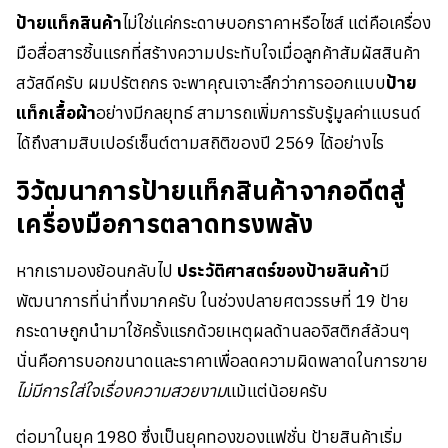
ป้ายแท็กสินค้า
ไม่ใช่แค่กระดาษบอกราคาหรือไซส์ แต่คือเครื่อง
มือสื่อสารชิ้นแรกที่สร้างความประทับใจเมื่อลูกค้าสัมผัสสินค้า
สวัสดีครับ ผมปรัตถกร จะพาคุณเจาะลึกว่าการออกแบบ
ป้าย
แท็กเสื้อผ้า
อย่างมีกลยุทธ์ สามารถเพิ่มการรับรู้มูลค่าแบรนด์
ได้ถึงสามสิบเปอร์เซ็นต์ตามสถิติของปี 2569 ได้อย่างไร
วิวัฒนาการป้ายแท็กสินค้าจากอดีตสู่
เครื่องมือการตลาดทรงพลัง
หากเรามองย้อนกลับไป
ประวัติศาสตร์ของป้ายสินค้า
มี
พัฒนาการที่น่าทึ่งมากครับ ในช่วงปลายศตวรรษที่ 19 ป้าย
กระดาษถูกนำมาใช้ครั้งแรกด้วยเหตุผลด้านลอจิสติกส์ล้วนๆ
นั่นคือการบอกขนาดและราคาเพื่อลดความผิดพลาดในการขาย
ไม่มีการใส่ใจเรื่องความสวยงาม
แม้แต่น้อยครับ
ต่อมาในยุค 1980 ซึ่งเป็นยุคทองของแฟชั่น ป้ายสินค้าเริ่ม