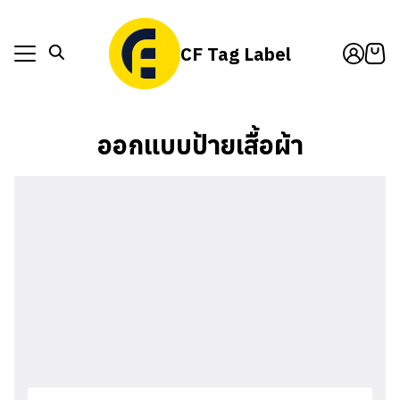
Skip
to
CF Tag Label
content
็กสินค้า
act Us
็กสินค้า
ออกแบบป้ายเสื้อผ้า
t Us
act Us
t Us