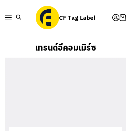
Skip
to
CF Tag Label
content
็กสินค้า
act Us
็กสินค้า
เทรนด์อีคอมเมิร์ซ
t Us
act Us
t Us