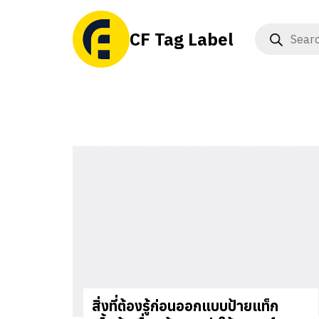
Skip
to
Products
CF Tag Label
content
search
็กสินค้า
act Us
t Us
สิ่งที่ต้องรู้ก่อนออกแบบป้ายแท็ก